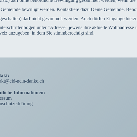
platz) darf ohne behördliche Bewilligung gesammelt werden, wenn die 
n Gemeinde bewilligt werden. Kontaktiere dazu Deine Gemeinde. Benöt
geschäften) darf nicht gesammelt werden. Auch dürfen Eingänge hierzu
erschriftenbogen unter "Adresse" jeweils ihre aktuelle Wohnadresse 
eiz anzugeben, in dem Sie stimmberechtigt sind.
akt:
akt@eid-nein-danke.ch
tliche Informationen:
essum
nschutzerklärung