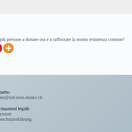
più persone a donare ora e a rafforzare la nostra resistenza comune!
atto:
akt@eid-nein-danke.ch
rmazioni legali:
essum
nschutzerklärung